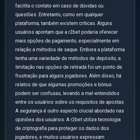
facilita o contato em caso de dúvidas ou
questões. Entretanto, como em qualquer
plataforma, também existem críticas. Alguns
usuários apontam que a r2bet poderia oferecer
mais opções de pagamento, especialmente em
relação a métodos de saque. Embora a plataforma
tenha uma variedade de métodos de depósito, a
limitação nas opções de retirada foi um ponto de
frustração para alguns jogadores. Além disso, há
relatos de que algumas promoções e bônus
podem ser confusas, levando a mal-entendidos
entre os usuários sobre os requisitos de apostas.
A segurança é outro aspecto crucial abordado nas
opiniões dos usuários. A r2bet utiliza tecnologia
de criptografia para proteger os dados dos
jogadores, e muitos usuários expressam