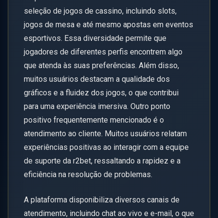
seleção de jogos de cassino, incluindo slots,
jogos de mesa e até mesmo apostas em eventos
esportivos. Essa diversidade permite que
jogadores de diferentes perfis encontrem algo
que atenda às suas preferências. Além disso,
muitos usuários destacam a qualidade dos
gráficos e a fluidez dos jogos, o que contribui
para uma experiência imersiva. Outro ponto
positivo frequentemente mencionado é o
atendimento ao cliente. Muitos usuários relatam
experiências positivas ao interagir com a equipe
de suporte da r2bet, ressaltando a rapidez e a
eficiência na resolução de problemas.
A plataforma disponibiliza diversos canais de
atendimento, incluindo chat ao vivo e e-mail, o que