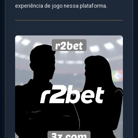
experiência de jogo nessa plataforma.