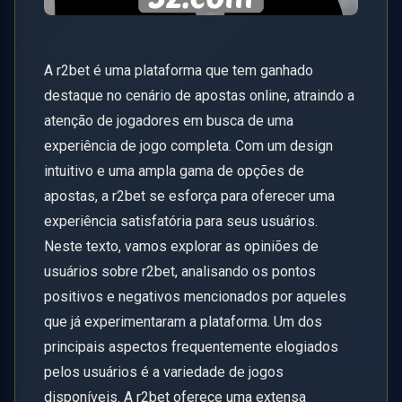
A r2bet é uma plataforma que tem ganhado
destaque no cenário de apostas online, atraindo a
atenção de jogadores em busca de uma
experiência de jogo completa. Com um design
intuitivo e uma ampla gama de opções de
apostas, a r2bet se esforça para oferecer uma
experiência satisfatória para seus usuários.
Neste texto, vamos explorar as opiniões de
usuários sobre r2bet, analisando os pontos
positivos e negativos mencionados por aqueles
que já experimentaram a plataforma. Um dos
principais aspectos frequentemente elogiados
pelos usuários é a variedade de jogos
disponíveis. A r2bet oferece uma extensa